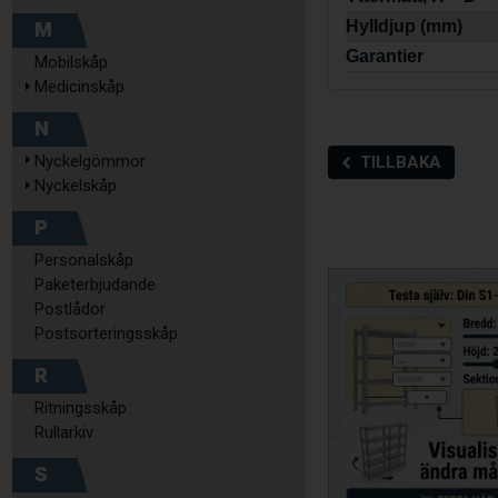
M
Hylldjup (mm)
Garantier
Mobilskåp
Medicinskåp
N
Nyckelgömmor
TILLBAKA
Nyckelskåp
P
Personalskåp
Paketerbjudande
Postlådor
Postsorteringsskåp
R
Ritningsskåp
Rullarkiv
S