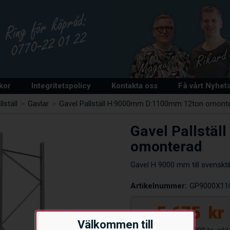
lkor
Integritetspolicy
Kontakta oss
Få vårt Nyhet
llställ
>
Gavlar
>
Gavel Pallställ H:9000mm D:1100mm 12ton omont
Gavel Pallstä
omonterad
Gavel H 9000 mm till svensktill
Artikelnummer:
GP9000X11
5.675
kr
Välkommen till