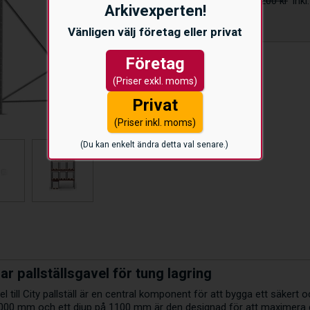
7.200 kr
Arkivexperten!
Vänligen välj företag eller privat
Företag
(Priser exkl. moms)
Privat
(Priser inkl. moms)
(Du kan enkelt ändra detta val senare.)
ar pallställsgavel för tung lagring
till City pallställ är en central komponent för att bygga ett säkert 
00 mm och ett djup på 1100 mm är den designad för att maximera di