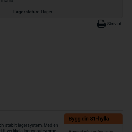
Lagerstatus:
I lager
Bygg din S1-hylla
och stabilt lagersystem. Med en
tt vertikala lagringsutrymme.
Använd vår konfigurator