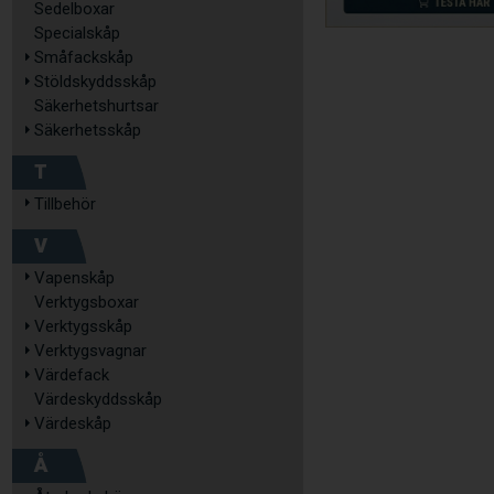
Sedelboxar
Specialskåp
Småfackskåp
Stöldskyddsskåp
Säkerhetshurtsar
Säkerhetsskåp
T
Tillbehör
V
Vapenskåp
Verktygsboxar
Verktygsskåp
Verktygsvagnar
Värdefack
Värdeskyddsskåp
Värdeskåp
Å