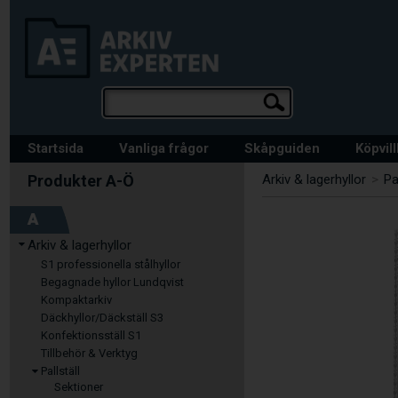
Startsida
Vanliga frågor
Skåpguiden
Köpvil
Arkiv & lagerhyllor
>
Pa
A
Arkiv & lagerhyllor
S1 professionella stålhyllor
Begagnade hyllor Lundqvist
Kompaktarkiv
Däckhyllor/Däckställ S3
Konfektionsställ S1
Tillbehör & Verktyg
Pallställ
Sektioner