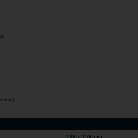
t:
nterad)
9000 × 1100 mm