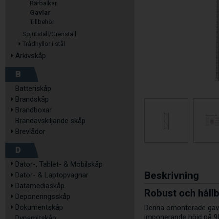
Bärbalkar
Gavlar
Tillbehör
Spjutställ/Grenställ
Trådhyllor i stål
Arkivskåp
B
Batteriskåp
Brandskåp
Brandboxar
Brandavskiljande skåp
Brevlådor
D
Dator-, Tablet- & Mobilskåp
Beskrivning
Dator- & Laptopvagnar
Datamediaskåp
Robust och hållb
Deponeringsskåp
Dokumentskåp
Denna omonterade gavel 
imponerande höjd på 90
Dynamitskåp