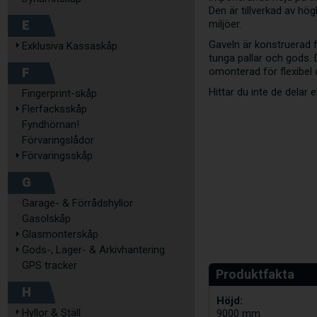
Den är tillverkad av hög
E
miljöer.
Gaveln är konstruerad f
Exklusiva Kassaskåp
tunga pallar och gods. 
F
omonterad för flexibel 
Hittar du inte de delar e
Fingerprint-skåp
Flerfacksskåp
Fyndhörnan!
Förvaringslådor
Förvaringsskåp
G
Garage- & Förrådshyllor
Gasolskåp
Glasmonterskåp
Gods-, Lager- & Arkivhantering
GPS tracker
H
Höjd:
Hyllor & Ställ
9000 mm