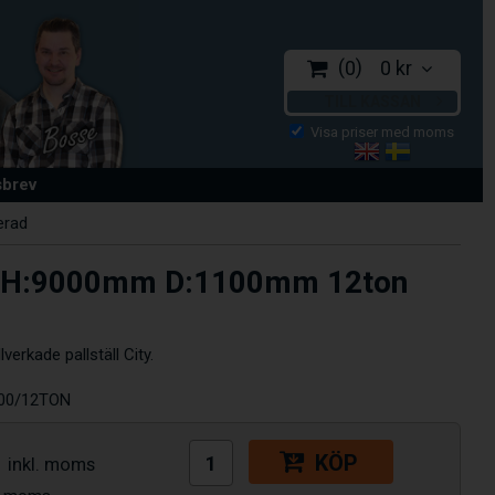
0
0 kr
TILL KASSAN
sbrev
erad
ll H:9000mm D:1100mm 12ton
verkade pallställ City.
00/12TON
KÖP