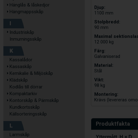
Hänglås & låskedjor
Djup:
Hängmappsskåp
1100 mm
Stolpbredd:
I
90 mm
Industriskåp
Maximal sektionslas
Inmurningsskåp
12 000 kg
K
Färg:
Galvaniserad
Kassalådor
Material:
Kassaskåp
Stål
Kemikalie & Miljöskåp
Vikt:
Klädskåp
98 kg
Kodlås till dörrar
Kompaktarkiv
Montering:
Krävs (levereras omo
Kontorskåp & Pärmskåp
Kundkortsskåp
Källsorteringsskåp
Produktfakta
L
Larmskåp
Yttermått, H × D