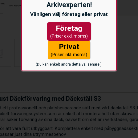
Arkivexperten!
Vänligen välj företag eller privat
Företag
(Priser exkl. moms)
Privat
(Priser inkl. moms)
(Du kan enkelt ändra detta val senare.)
bust Däckförvaring med Däckställ S3
å ett professionellt och platsbesparande sätt med vårt däckställ S3
exibelt förvaringssystem som är enkelt att montera helt utan skruvar e
ar säker förvaring av dina däck, oavsett om det är i verkstaden, garag
ör att vara fullt utbyggbart. Komplettera enkelt med påbyggnadssekt
 passar just dina utrymmesbehov.