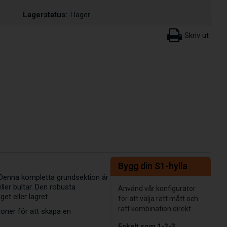
Lagerstatus:
I lager
Bygg din S1-hylla
. Denna kompletta grundsektion är
ller bultar. Den robusta
Använd vår konfigurator
et eller lagret.
för att välja rätt mått och
rätt kombination direkt.
ioner för att skapa en
Enkelt som 1-2-3