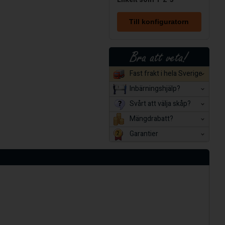
Till konfiguratorn
Fast frakt i hela Sverige
Inbärningshjälp?
Svårt att välja skåp?
Mängdrabatt?
Garantier