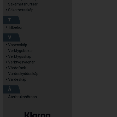
Säkerhetshurtsar
Säkerhetsskåp
T
Tillbehör
V
Vapenskåp
Verktygsboxar
Verktygsskåp
Verktygsvagnar
Värdefack
Värdeskyddsskåp
Värdeskåp
Å
Återbrukshörnan