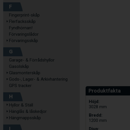
F
Fingerprint-skåp
Flerfacksskåp
Fyndhörnan!
Förvaringslådor
Förvaringsskåp
G
Garage- & Förrådshyllor
Gasolskåp
Glasmonterskåp
Gods-, Lager- & Arkivhantering
GPS tracker
H
Höjd:
Hyllor & Ställ
3028 mm
Hänglås & låskedjor
Bredd:
Hängmappsskåp
1200 mm
I
Djup: