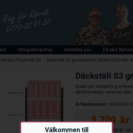
lkor
Integritetspolicy
Kontakta oss
Få vårt Nyhet
ckhyllor/Däckställ S3
>
Däckställ S3 grundsektion 3028x1200x400 
Däckställ S3 
Stabil och komplett grundsekt
däckförvaring i verkstad elle
Artikelnummer:
DSGRUND/3
3.700
kr
Välkommen till
4.650 kr