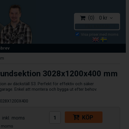
0
0 kr
TILL KASSAN
sbrev
mm
grundsektion 3028x1200x400 mm
ion av däckställ S3. Perfekt för effektiv och säker
r garage. Enkel att montera och bygga ut efter behov.
028X1200X400
KÖP