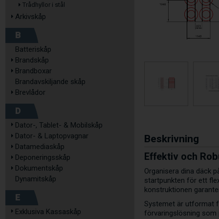
Trådhyllor i stål
Arkivskåp
B
Batteriskåp
Brandskåp
Brandboxar
Brandavskiljande skåp
Brevlådor
D
Dator-, Tablet- & Mobilskåp
Dator- & Laptopvagnar
Beskrivning
Datamediaskåp
Effektiv och Ro
Deponeringsskåp
Dokumentskåp
Organisera dina däck p
Dynamitskåp
startpunkten för ett fl
konstruktionen garanter
E
Systemet är utformat f
Exklusiva Kassaskåp
förvaringslösning som