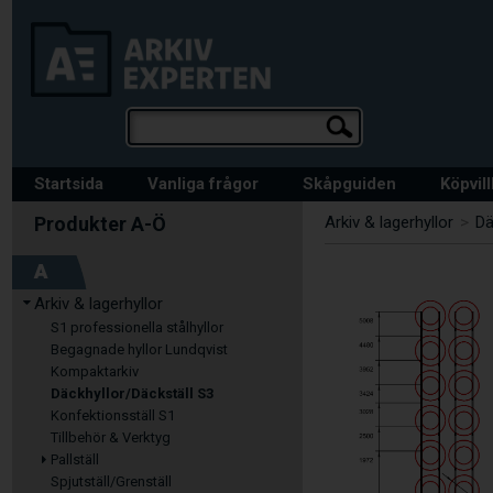
Startsida
Vanliga frågor
Skåpguiden
Köpvil
Arkiv & lagerhyllor
>
Dä
A
Arkiv & lagerhyllor
S1 professionella stålhyllor
Begagnade hyllor Lundqvist
Kompaktarkiv
Däckhyllor/Däckställ S3
Konfektionsställ S1
Tillbehör & Verktyg
Pallställ
Spjutställ/Grenställ