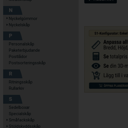
N
Nyckelgömmor
Nyckelskåp
P
Personalskåp
Paketerbjudande
Postlådor
Postsorteringsskåp
R
Ritningsskåp
Rullarkiv
S
Sedelboxar
Specialskåp
Småfackskåp
Stöldskyddsskåp