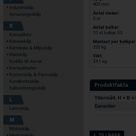
400 mm
Industriskåp
Antal nivåer:
Inmurningsskåp
5 st
K
Antal balkar:
10 st balkar S3
Kassalådor
Maxlast per balkpar
Kassaskåp
320 kg
Kemikalie & Miljöskåp
Klädskåp
Vikt:
Kodlås till dörrar
34.1 kg
Kompaktarkiv
Kontorskåp & Pärmskåp
Kundkortsskåp
Produktfakta
Källsorteringsskåp
Yttermått, H × B ×
L
Garantier
Larmskåp
M
Mobilskåp
TILLBAKA
Medicinskåp