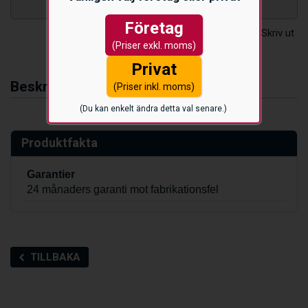
Lagerstatus:
I lager
Företag
(Priser exkl. moms)
Privat
Beskrivning
(Priser inkl. moms)
(Du kan enkelt ändra detta val senare.)
Produktfakta
Garantier
24 månaders garanti mot fabrikationsfel
TILLBAKA